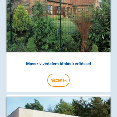
Masszív védelem táblás kerítéssel
részletek