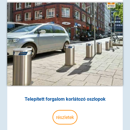
Telepített forgalom korlátozó oszlopok
részletek