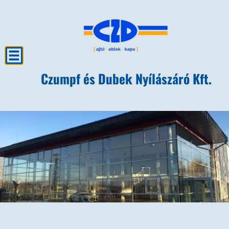
Czumpf és Dubek Nyílászáró Kft.