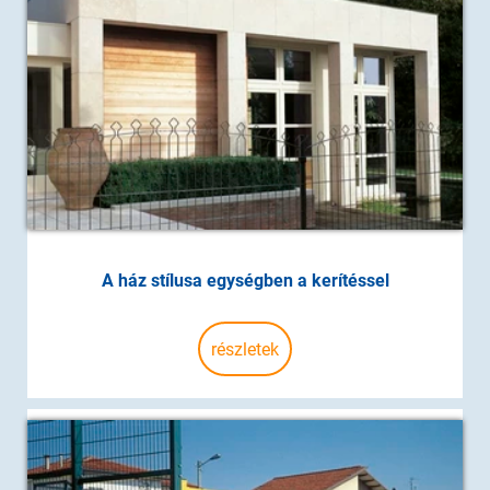
A ház stílusa egységben a kerítéssel
részletek