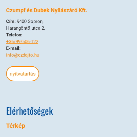
Czumpf és Dubek Nyílászáró Kft.
Cím:
9400 Sopron,
Harangöntő utca 2.
Telefon:
+36/99/506-122
E-mail:
info@czdajto.hu
nyitvatartás
Elérhetőségek
Térkép