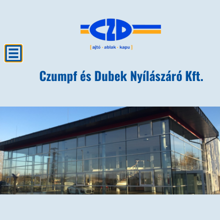
Czumpf és Dubek Nyílászáró Kft.