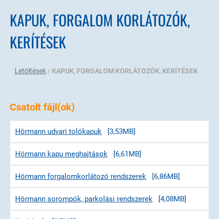
KAPUK, FORGALOM KORLÁTOZÓK,
KERÍTÉSEK
Letöltések
/
KAPUK, FORGALOM KORLÁTOZÓK, KERÍTÉSEK
Csatolt fájl(ok)
Hörmann udvari tolókapuk
[3,53MB]
Hörmann kapu meghajtások
[6,61MB]
Hörmann forgalomkorlátozó rendszerek
[6,86MB]
Hörmann sorompók, parkolási rendszerek
[4,08MB]