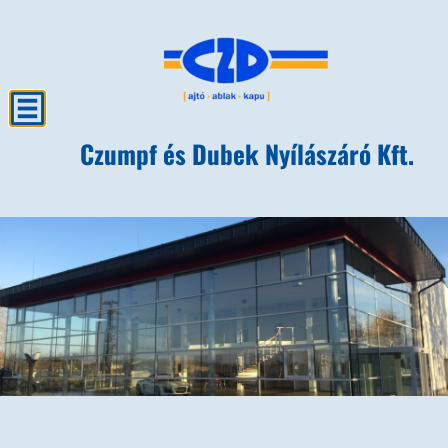
Czumpf és Dubek Nyílászáró Kft.